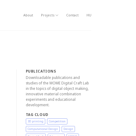
About
Projects
Contact
HU
PUBLICATIONS
Downloadable publications and
studies of the MOME Digital Craft Lab
in the topics of digital object making,
innovative material combination
experiments and educational
development.
TAG CLOUD
3D printing
Competition
Computational Design
Design