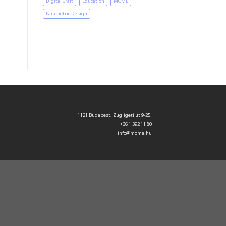
Digital Craft
Education
MOME
Parametric Design
1121 Budapest, Zugligeti út 9-25.
+36 1 392 11 80
info@mome.hu