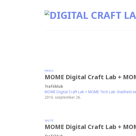
Skip
to
content
PRESS
MOME Digital Craft Lab + MOM
Trafóklub
MOME Digital Craft Lab + MOME Tech Lab: Viselhető t
2016. szeptember 26.
SAJTÓ
MOME Digital Craft Lab + MOM