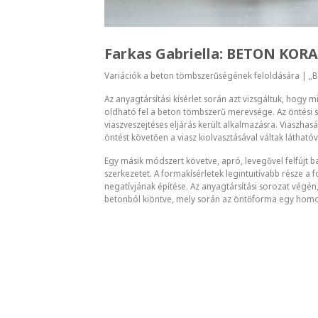
Farkas Gabriella: BETON KOR
Variációk a beton tömbszerűségének feloldására | „Be
Az anyagtársítási kísérlet során azt vizsgáltuk, hogy 
oldható fel a beton tömbszerű merevsége. Az öntési
viaszveszejtéses eljárás került alkalmazásra. Viaszha
öntést követően a viasz kiolvasztásával váltak látható
Egy másik módszert követve, apró, levegővel felfújt bal
szerkezetet. A formakísérletek legintuitívabb része a 
negatívjának építése. Az anyagtársítási sorozat végén,
betonból kiöntve, mely során az öntőforma egy homo