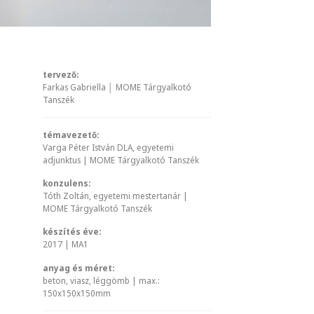
tervező:
Farkas Gabriella │ MOME Tárgyalkotó
Tanszék
témavezető:
Varga Péter István DLA, egyetemi
adjunktus | MOME Tárgyalkotó Tanszék
konzulens:
Tóth Zoltán, egyetemi mestertanár |
MOME Tárgyalkotó Tanszék
készítés éve:
2017 | MA1
anyag és méret:
beton, viasz, léggömb | max.:
150x150x150mm