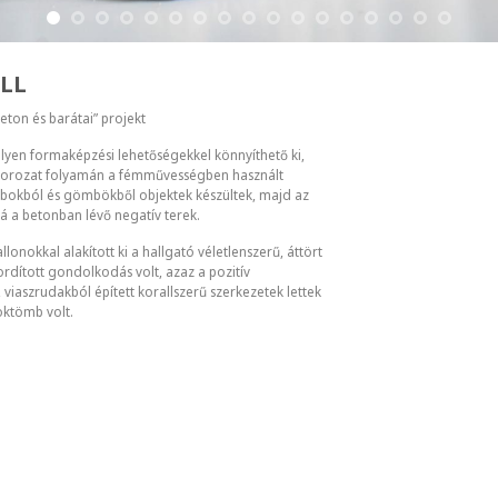
ALL
ton és barátai” projekt
milyen formaképzési lehetőségekkel könnyíthető ki,
 sorozat folyamán a fémművességben használt
sábokból és gömbökből objektek készültek, majd az
vá a betonban lévő negatív terek.
lonokkal alakított ki a hallgató véletlenszerű, áttört
fordított gondolkodás volt, azaz a pozitív
 viaszrudakból épített korallszerű szerkezetek lettek
ktömb volt.